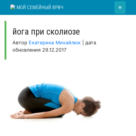
Skip
≡
МОЙ СЕМЕЙНЫЙ ВРАЧ
to
content
йога при сколиозе
Автор
Екатерина Михайлюк
|
дата
обновления
29.12.2017