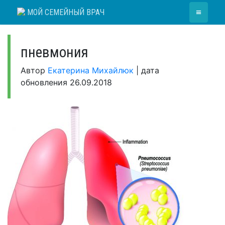
Skip
≡
МОЙ СЕМЕЙНЫЙ ВРАЧ
to
content
пневмония
Автор
Екатерина Михайлюк
|
дата
обновления
26.09.2018