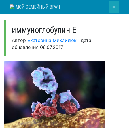
Skip
≡
МОЙ СЕМЕЙНЫЙ ВРАЧ
to
content
иммуноглобулин Е
Автор
Екатерина Михайлюк
|
дата
обновления
06.07.2017