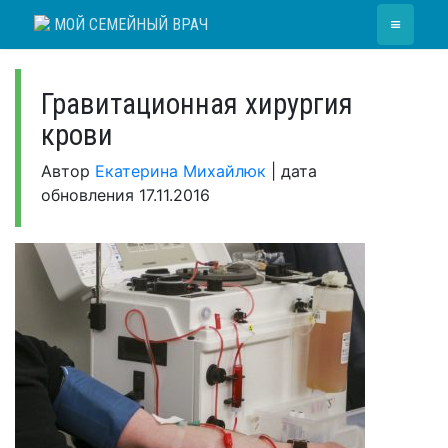
Skip
≡
МОЙ СЕМЕЙНЫЙ ВРАЧ
to
content
Гравитационная хирургия
крови
Автор
Екатерина Михайлюк
|
дата
обновления
17.11.2016