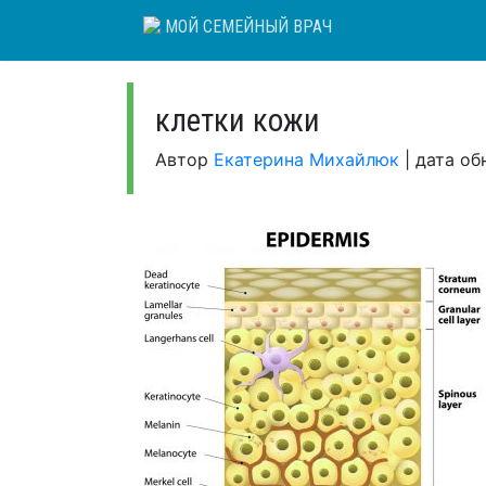
Skip
МОЙ СЕМЕЙНЫЙ ВРАЧ
to
content
клетки кожи
Автор
Екатерина Михайлюк
|
дата об