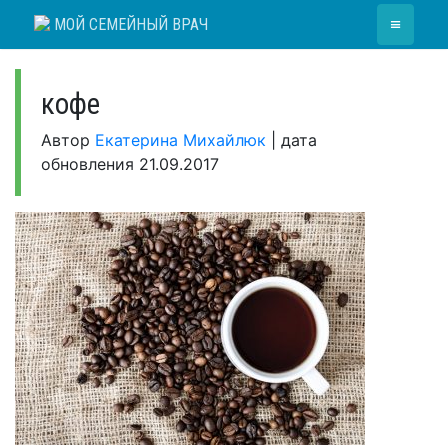
Skip
≡
МОЙ СЕМЕЙНЫЙ ВРАЧ
to
content
кофе
Автор
Екатерина Михайлюк
|
дата
обновления
21.09.2017