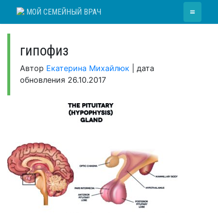
Skip
≡
МОЙ СЕМЕЙНЫЙ ВРАЧ
to
content
гипофиз
Автор
Екатерина Михайлюк
|
дата
обновления
26.10.2017