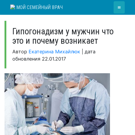
Skip
≡
МОЙ СЕМЕЙНЫЙ ВРАЧ
to
content
Гипогонадизм у мужчин что
это и почему возникает
Автор
Екатерина Михайлюк
|
дата
обновления
22.01.2017