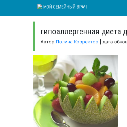
Skip
МОЙ СЕМЕЙНЫЙ ВРАЧ
to
content
гипоаллергенная диета д
Автор
Полина Корректор
|
дата обно