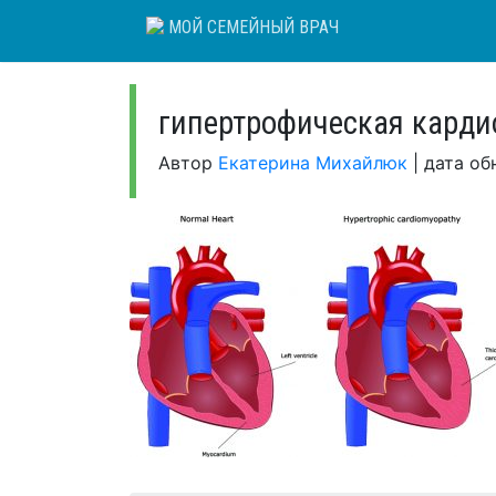
Skip
МОЙ СЕМЕЙНЫЙ ВРАЧ
to
content
гипертрофическая кард
Автор
Екатерина Михайлюк
|
дата об