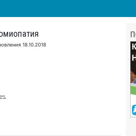
иомиопатия
П
новления
18.10.2018