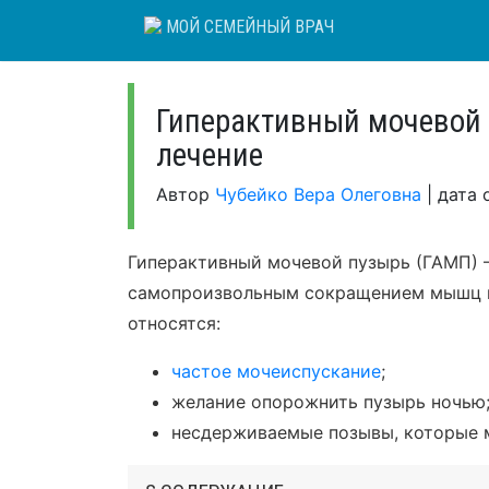
Skip
МОЙ СЕМЕЙНЫЙ ВРАЧ
to
content
Гиперактивный мочевой 
лечение
Автор
Чубейко Вера Олеговна
|
дата 
Гиперактивный мочевой пузырь (ГАМП) –
самопроизвольным сокращением мышц п
относятся:
частое мочеиспускание
;
желание опорожнить пузырь ночью
несдерживаемые позывы, которые 