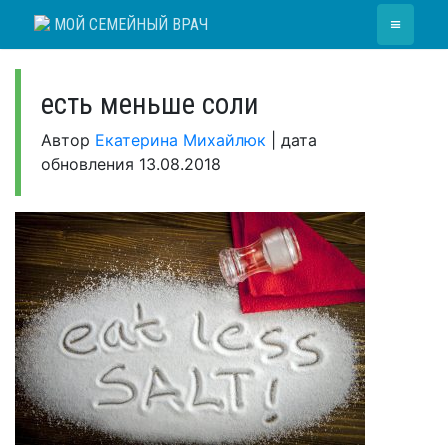
Skip
≡
МОЙ СЕМЕЙНЫЙ ВРАЧ
to
content
есть меньше соли
Автор
Екатерина Михайлюк
|
дата
обновления
13.08.2018