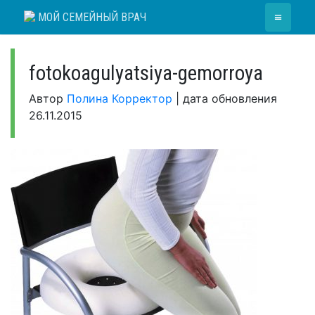
Skip
≡
МОЙ СЕМЕЙНЫЙ ВРАЧ
to
content
fotokoagulyatsiya-gemorroya
Автор
Полина Корректор
|
дата обновления
26.11.2015