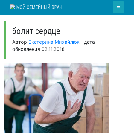
Skip
≡
МОЙ СЕМЕЙНЫЙ ВРАЧ
to
content
болит сердце
Автор
Екатерина Михайлюк
|
дата
обновления
02.11.2018