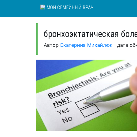
Skip
МОЙ СЕМЕЙНЫЙ ВРАЧ
to
content
бронхоэктатическая бол
Автор
Екатерина Михайлюк
|
дата об