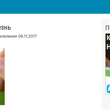
езнь
П
новления
08.11.2017