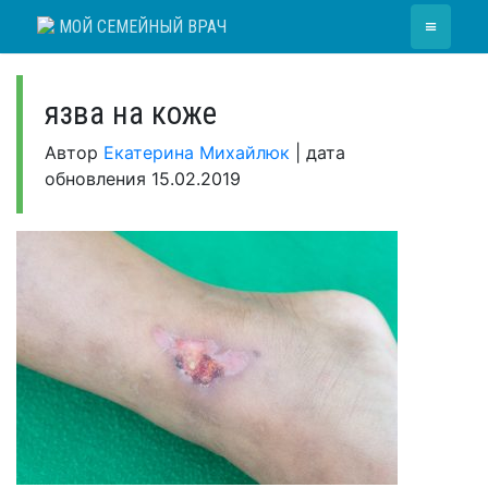
Skip
≡
МОЙ СЕМЕЙНЫЙ ВРАЧ
to
content
язва на коже
Автор
Екатерина Михайлюк
|
дата
обновления
15.02.2019