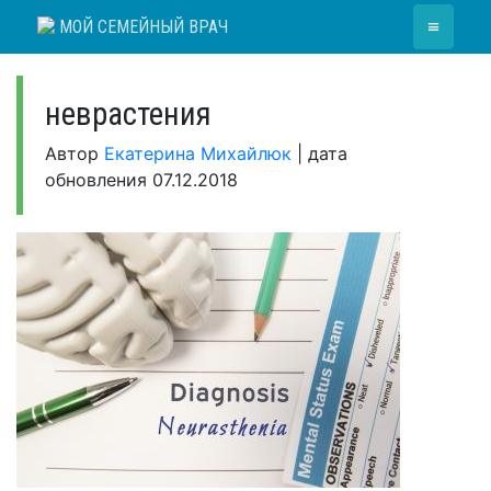
Skip
≡
МОЙ СЕМЕЙНЫЙ ВРАЧ
to
content
неврастения
Автор
Екатерина Михайлюк
|
дата
обновления
07.12.2018