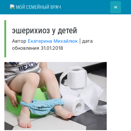
Skip
≡
МОЙ СЕМЕЙНЫЙ ВРАЧ
to
content
эшерихиоз у детей
Автор
Екатерина Михайлюк
|
дата
обновления
31.01.2018