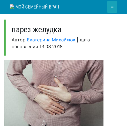
Skip
≡
МОЙ СЕМЕЙНЫЙ ВРАЧ
to
content
парез желудка
Автор
Екатерина Михайлюк
|
дата
обновления
13.03.2018