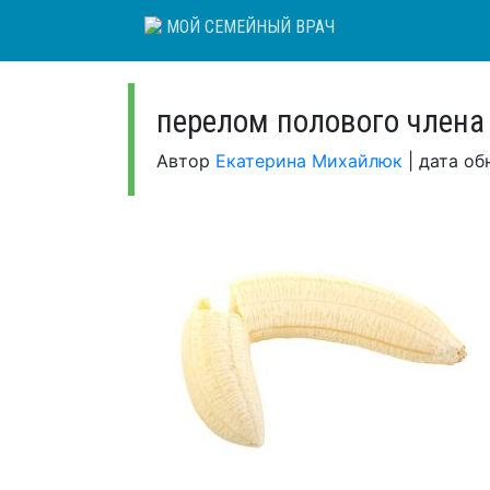
Skip
МОЙ СЕМЕЙНЫЙ ВРАЧ
to
content
перелом полового члена
Автор
Екатерина Михайлюк
|
дата об