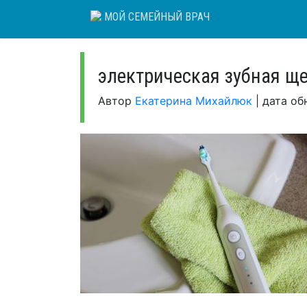
Skip
МОЙ СЕМЕЙНЫЙ ВРАЧ
to
content
электрическая зубная щ
Автор
Екатерина Михайлюк
|
дата об