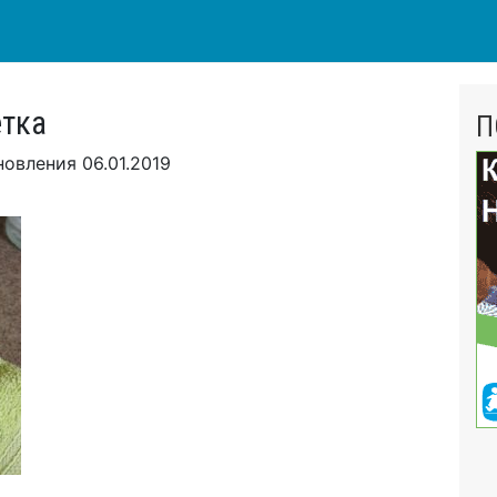
етка
П
новления
06.01.2019