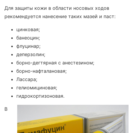
Для защиты кожи в области носовых ходов
рекомендуется нанесение таких мазей и паст:
цинковая;
банеоцин;
флуцинар;
деперзолин;
борно-дегтярная с анестезином;
борно-нафталановая;
Лассара;
гелиомициновая;
гидрокортизоновая.
В