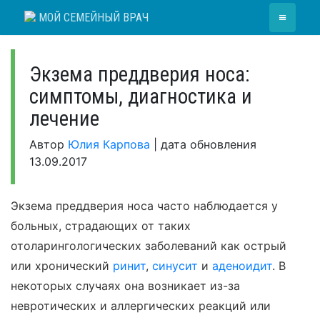
Skip
≡
МОЙ СЕМЕЙНЫЙ ВРАЧ
to
content
Экзема преддверия носа:
симптомы, диагностика и
лечение
Автор
Юлия Карпова
|
дата обновления
13.09.2017
Экзема преддверия носа часто наблюдается у
больных, страдающих от таких
отоларингологических заболеваний как острый
или хронический
ринит
,
синусит
и
аденоидит
. В
некоторых случаях она возникает из-за
невротических и аллергических реакций или