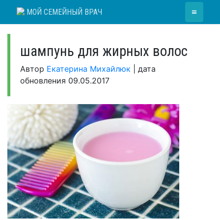
Skip
≡
МОЙ СЕМЕЙНЫЙ ВРАЧ
to
content
шампунь для жирных волос
Автор
Екатерина Михайлюк
|
дата
обновления
09.05.2017