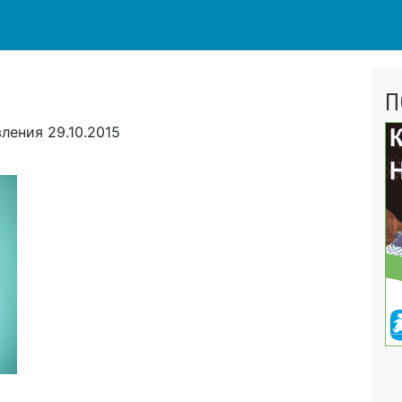
П
вления
29.10.2015