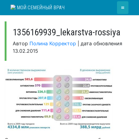
Skip
≡
МОЙ СЕМЕЙНЫЙ ВРАЧ
to
content
1356169939_lekarstva-rossiya
Автор
Полина Корректор
|
дата обновления
13.02.2015