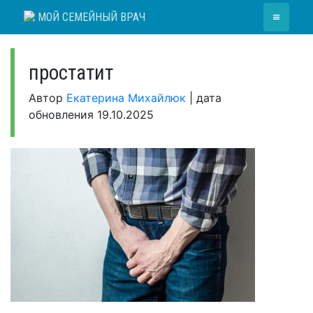
Skip
≡
МОЙ СЕМЕЙНЫЙ ВРАЧ
to
content
простатит
Автор
Екатерина Михайлюк
|
дата
обновления
19.10.2025