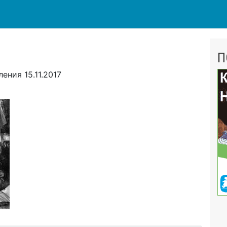
П
вления
15.11.2017