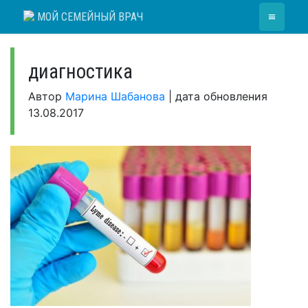
Skip
≡
МОЙ СЕМЕЙНЫЙ ВРАЧ
to
content
диагностика
Автор
Марина Шабанова
|
дата обновления
13.08.2017