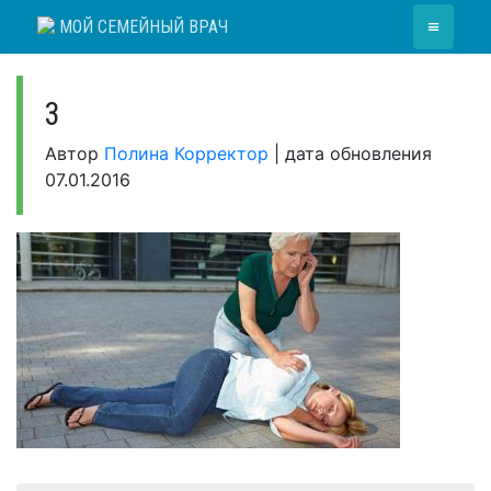
Skip
≡
МОЙ СЕМЕЙНЫЙ ВРАЧ
to
content
3
Автор
Полина Корректор
|
дата обновления
07.01.2016