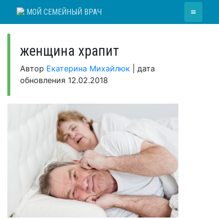
Skip
≡
МОЙ СЕМЕЙНЫЙ ВРАЧ
to
content
женщина храпит
Автор
Екатерина Михайлюк
|
дата
обновления
12.02.2018