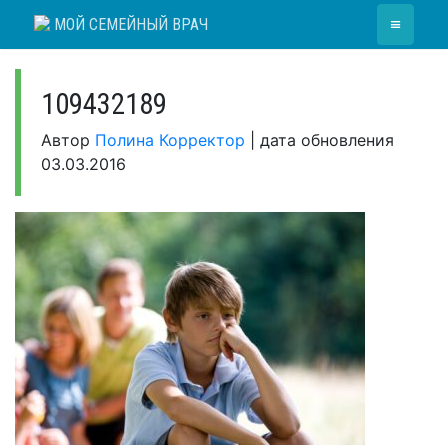
Skip
≡
МОЙ СЕМЕЙНЫЙ ВРАЧ
to
content
109432189
Автор
Полина Корректор
|
дата обновления
03.03.2016