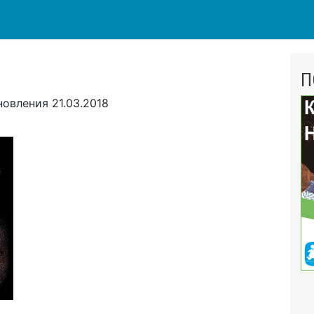
П
новления
21.03.2018