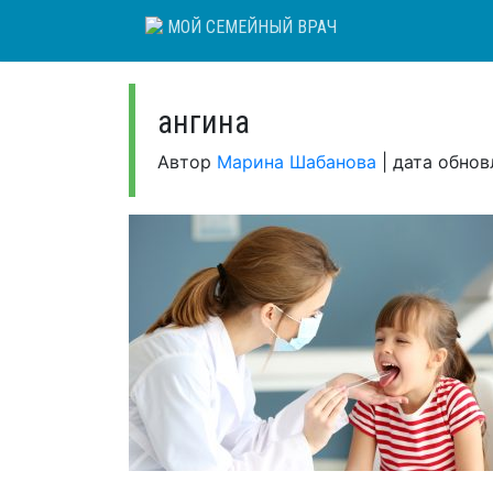
Skip
МОЙ СЕМЕЙНЫЙ ВРАЧ
to
content
ангина
Автор
Марина Шабанова
|
дата обно