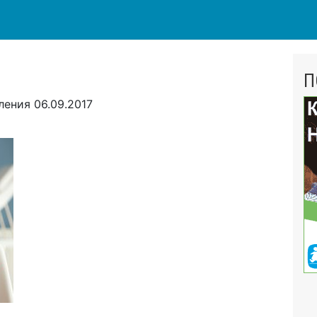
П
вления
06.09.2017