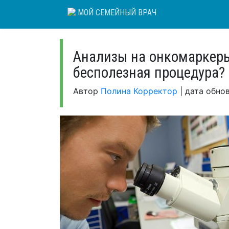
Skip
МОЙ СЕМЕЙНЫЙ ВРАЧ
to
content
Анализы на онкомаркеры
бесполезная процедура?
Автор
Полина Корректор
|
дата обно