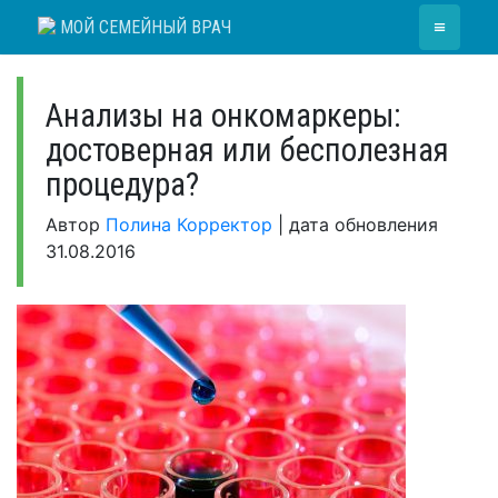
Skip
≡
МОЙ СЕМЕЙНЫЙ ВРАЧ
to
content
Анализы на онкомаркеры:
достоверная или бесполезная
процедура?
Автор
Полина Корректор
|
дата обновления
31.08.2016