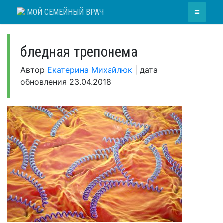
Skip
≡
МОЙ СЕМЕЙНЫЙ ВРАЧ
to
content
бледная трепонема
Автор
Екатерина Михайлюк
|
дата
обновления
23.04.2018