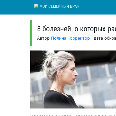
Skip
МОЙ СЕМЕЙНЫЙ ВРАЧ
to
content
8 болезней, о которых р
Автор
Полина Корректор
|
дата обно