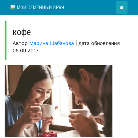
Skip
≡
МОЙ СЕМЕЙНЫЙ ВРАЧ
to
content
кофе
Автор
Марина Шабанова
|
дата обновления
05.09.2017